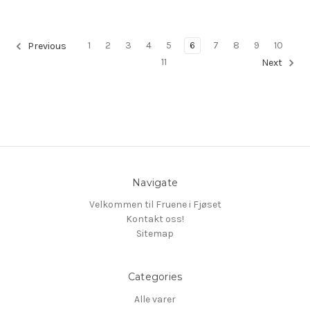
1
2
3
4
5
6
7
8
9
10
Previous
11
Next
Navigate
Velkommen til Fruene i Fjøset
Kontakt oss!
Sitemap
Categories
Alle varer