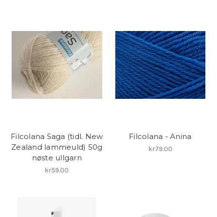
Filcolana Saga (tidl. New
Filcolana - Anina
Zealand lammeuld) 50g
kr79.00
nøste ullgarn
kr59.00