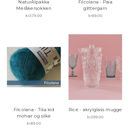
NaturAlpakka
Filcolana - Paia
Meråkersokken
glittergarn
kr279.00
kr69.00
Filcolana - Tilia kid
Rice - akrylglass mugge
mohair og silke
kr299.00
kr89.00