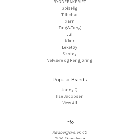
BYGDEBAKERIET
Spiselig
Tilbehør
Garn
Ting&Tang
Jul
Klær
Leketøy
Skotøy
Velvære og Rengjøring
Popular Brands
Jonny Q
Ilse Jacobsen
View All
Info
Rødbergsveien 40
7105 Stadsbygd