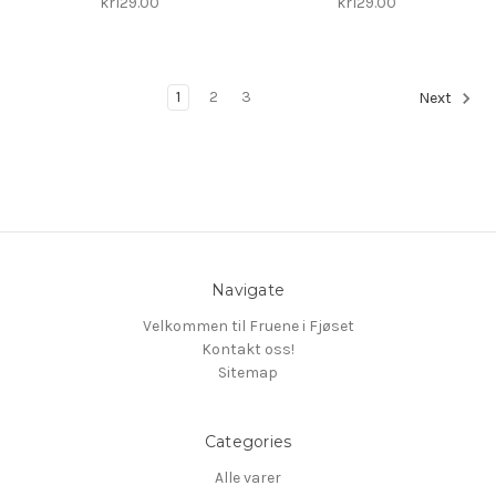
kr129.00
kr129.00
1
2
3
Next
Navigate
Velkommen til Fruene i Fjøset
Kontakt oss!
Sitemap
Categories
Alle varer