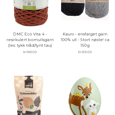
DMC Eco Vita 4 -
Kauni - ensfarget garn
resirkulert bomullsgarn
100% ull - Stort nøste! ca
(les: tykk tråd/tynt tau)
150g
kr149.00
kr129.00