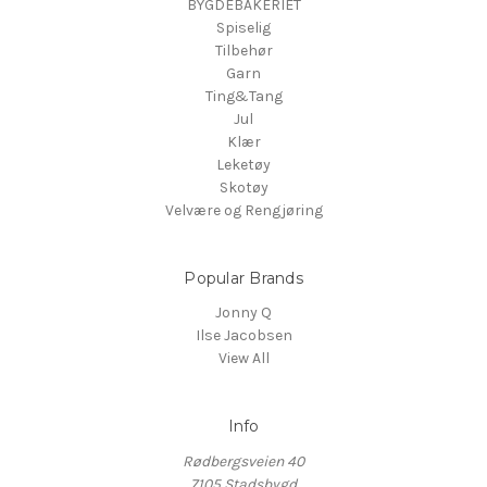
BYGDEBAKERIET
Spiselig
Tilbehør
Garn
Ting&Tang
Jul
Klær
Leketøy
Skotøy
Velvære og Rengjøring
Popular Brands
Jonny Q
Ilse Jacobsen
View All
Info
Rødbergsveien 40
7105 Stadsbygd