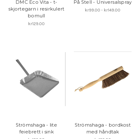
DMC Eco Vita - t-
På Stell - Universalspray
skjortegarn i resirkulert
kr99.00 - kr149.00
bomull
kr129.00
Strömshaga - lite
Strömshaga - bordkost
feiebrett i sink
med håndtak