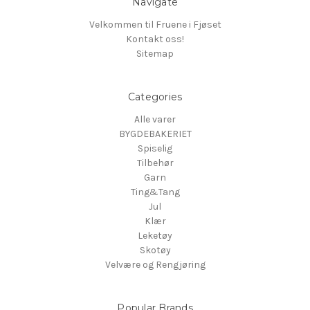
Navigate
Velkommen til Fruene i Fjøset
Kontakt oss!
Sitemap
Categories
Alle varer
BYGDEBAKERIET
Spiselig
Tilbehør
Garn
Ting&Tang
Jul
Klær
Leketøy
Skotøy
Velvære og Rengjøring
Popular Brands