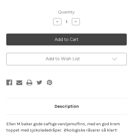
Current
Quantity:
Stock:
Decrease
Increase
Quantity
Quantity
of
of
BB
BB
-
-
Ellen
Ellen
M`s
M`s
saftige
saftige
vaniljemuffins
vaniljemuffins
Add to Wish List
Description
Ellen M baker gode saftige vaniljemuffins, med en god krem
toppet med sjokoladedråper. Økologiske råvarer så klart!