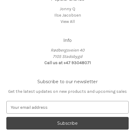
Jonny Q
Ilse Jacobsen
View All
Info
Rødbergsveien 40
7105 Stadsbygd
Call us at +47 93048071
Subscribe to our newsletter
Get the latest updates on new products and upcoming sales
E
m
a
i
l