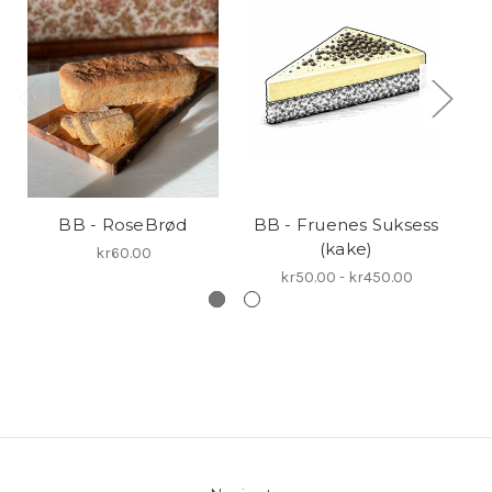
BB - RoseBrød
BB - Fruenes Suksess
BB
(kake)
kr60.00
kr50.00 - kr450.00