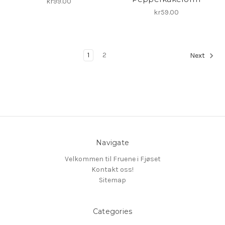
kr99.00
kr59.00
1
2
Next
Navigate
Velkommen til Fruene i Fjøset
Kontakt oss!
Sitemap
Categories