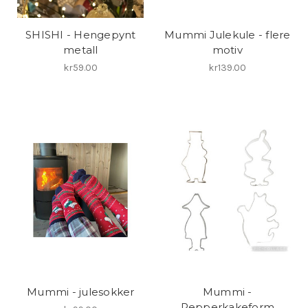
SHISHI - Hengepynt
Mummi Julekule - flere
metall
motiv
kr59.00
kr139.00
Mummi - julesokker
Mummi -
Pepperkakeform