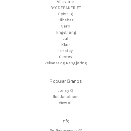
Alle varer
BYGDEBAKERIET
Spiselig
Tilbehør
Garn
Ting&Tang
Jul
Klær
Leketøy
Skotøy
Velvære og Rengjøring
Popular Brands
Jonny Q
Ilse Jacobsen
View All
Info
Rødbergsveien 40