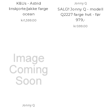
K&Us - Astrid
Jonny Q
linskjorte/jakke farge
SALG!! Jonny Q - modell
ocean
Q2227 farge hvit - før
979,-
kr1,599.00
kr399.00
Jonny Q