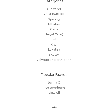
Categories
Alle varer
BYGDEBAKERIET
Spiselig
Tilbehør
Garn
Ting&Tang
Jul
Klær
Leketøy
Skotøy
Velvære og Rengjøring
Popular Brands
Jonny Q
Ilse Jacobsen
View All
Info