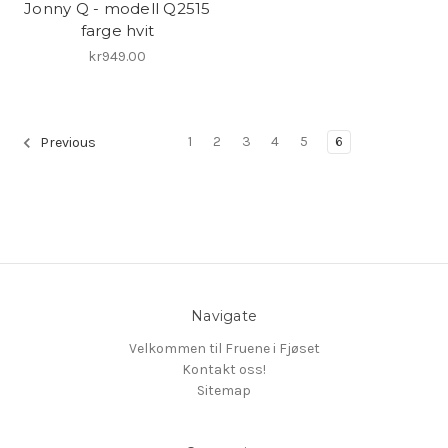
Jonny Q - modell Q2515
farge hvit
kr949.00
1
2
3
4
5
6
Previous
Navigate
Velkommen til Fruene i Fjøset
Kontakt oss!
Sitemap