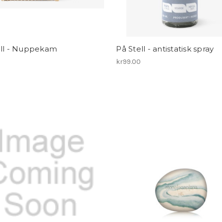
ell - Nuppekam
På Stell - antistatisk spray
0
kr99.00