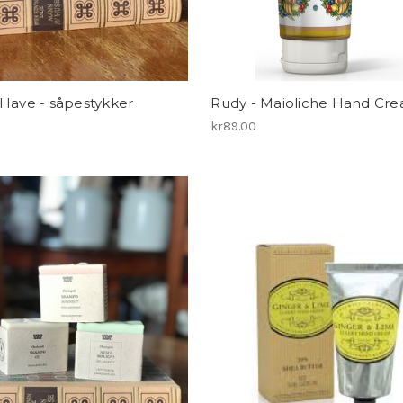
Have - såpestykker
Rudy - Maioliche Hand Cr
0
kr89.00