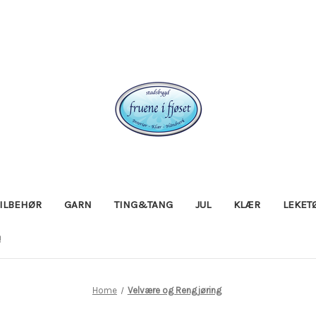
TILBEHØR
GARN
TING&TANG
JUL
KLÆR
LEKET
!
Home
Velvære og Rengjøring