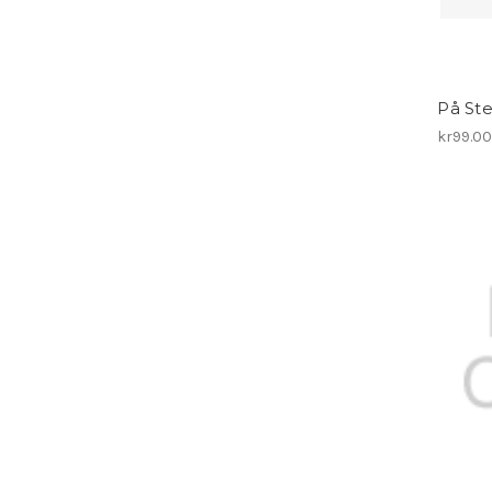
På St
kr99.0