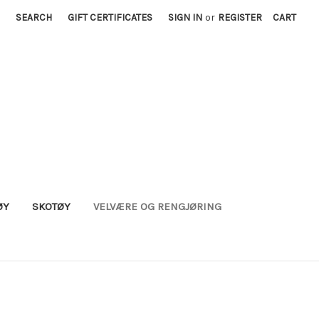
SEARCH
GIFT CERTIFICATES
SIGN IN
or
REGISTER
CART
ØY
SKOTØY
VELVÆRE OG RENGJØRING