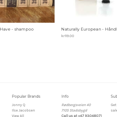
 Have - shampoo
Naturally European - Hån
0
kr119.00
Popular Brands
Info
Sub
Jonny Q
Rødbergsveien 40
Get
Ilse Jacobsen
7105 Stadsbygd
sal
View All
Call us at +47 93048071