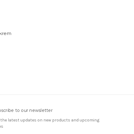
dkrem
scribe to our newsletter
 the latest updates on new products and upcoming
es