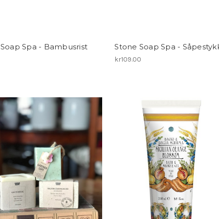
 Soap Spa - Bambusrist
Stone Soap Spa - Såpestyk
0
kr109.00