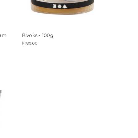
eam
Bivoks - 100g
kr89.00