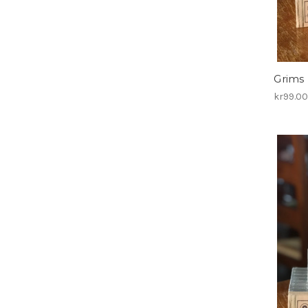
Grims 
kr99.0