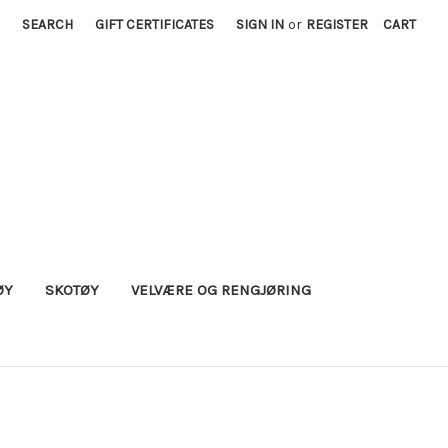
SEARCH
GIFT CERTIFICATES
SIGN IN
or
REGISTER
CART
ØY
SKOTØY
VELVÆRE OG RENGJØRING