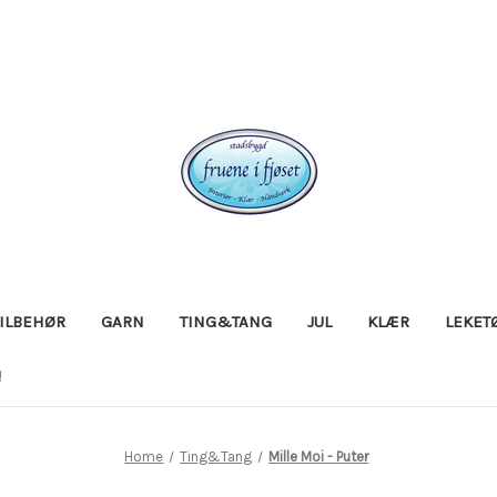
TILBEHØR
GARN
TING&TANG
JUL
KLÆR
LEKET
!
Home
Ting&Tang
Mille Moi - Puter