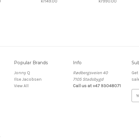
0
kr149.00
kr990.00
Popular Brands
Info
Sub
Jonny Q
Rødbergsveien 40
Get
Ilse Jacobsen
7105 Stadsbygd
sal
View All
Call us at +47 93048071
E
m
a
i
l
A
d
g
d