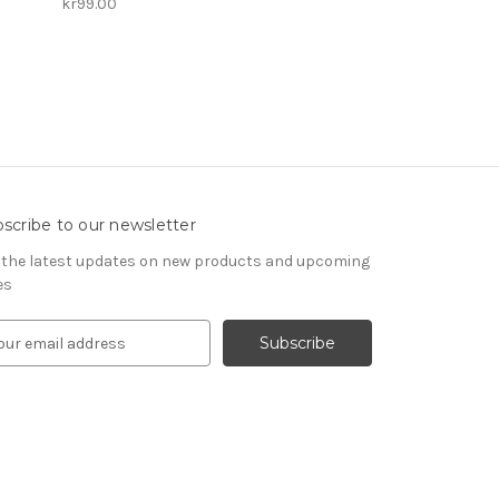
kr99.00
scribe to our newsletter
 the latest updates on new products and upcoming
es