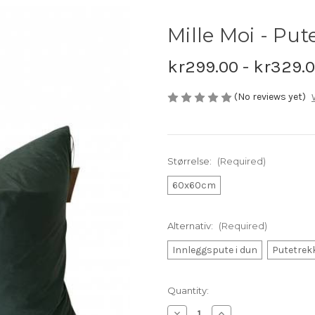
Mille Moi - Put
kr299.00 - kr329.
(No reviews yet)
Størrelse:
(Required)
60x60cm
Alternativ:
(Required)
Innleggspute i dun
Putetrekk
Current
Quantity:
Stock:
Decrease
Increase