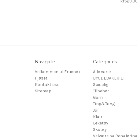
kr529.0
Navigate
Categories
Velkommen til Fruene i
Alle varer
Fjøset
BYGDEBAKERIET
Kontakt oss!
Spiselig
Sitemap
Tilbehør
Garn
Ting&Tang
Jul
Klær
Leketøy
Skotøy
Velvære og Rengjørin