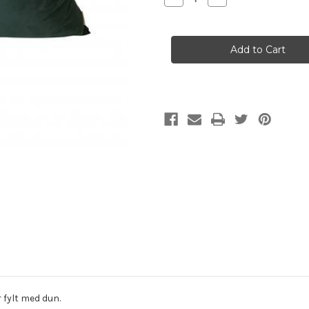
Quantity
Quantity
of
of
Mille
Mille
Moi
Moi
-
-
Puter
Puter
 fylt med dun.