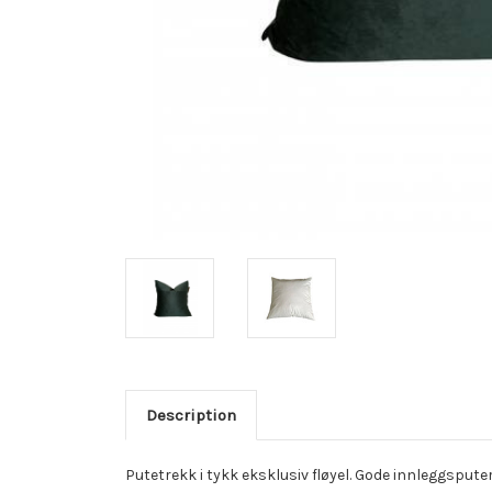
Description
Putetrekk i tykk eksklusiv fløyel. Gode innleggsputer