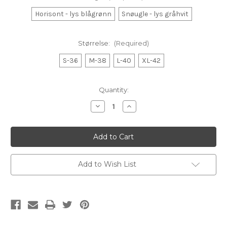
Horisont - lys blågrønn
Snøugle - lys gråhvit
Størrelse:
(Required)
S-36
M-38
L-40
XL-42
Current
Quantity:
Stock:
Decrease
Increase
Quantity
Quantity
of
of
Woodling
Woodling
-
-
Anita
Anita
genser
genser
Add to Wish List