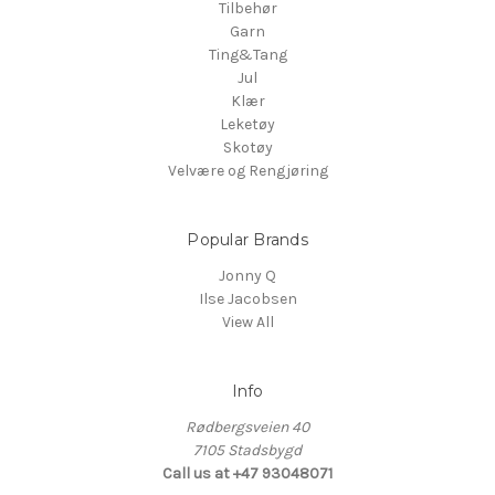
Tilbehør
Garn
Ting&Tang
Jul
Klær
Leketøy
Skotøy
Velvære og Rengjøring
Popular Brands
Jonny Q
Ilse Jacobsen
View All
Info
Rødbergsveien 40
7105 Stadsbygd
Call us at +47 93048071